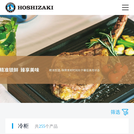
筛选
冷柜
共
255
个产品