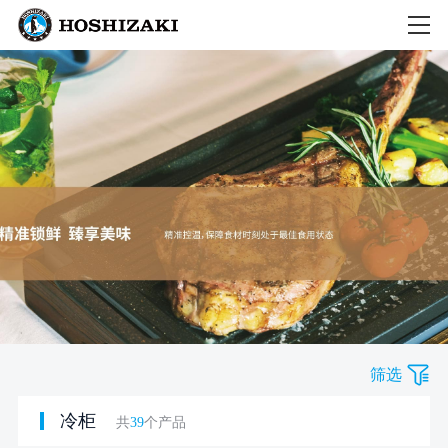
筛选
冷柜
共
39
个产品