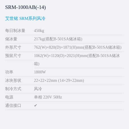
SRM-1000AB(-14)
艾世铭 SRM系列风冷
每日制冰量
450kg
储冰量
217kg(搭配B-501SA储冰箱)
外形尺寸
762(W)×820(D)×1871(H)mm(搭配B-501SA储冰箱)
预留尺寸
1062(W)×1120(D)×2021(H)mm(搭配B-501SA储冰
箱)
功率
1800W
冰块形状
22×22×22mm (14×29×22mm)
制冷方式
风冷
电源
单相 220V 50Hz
通信接口
✔