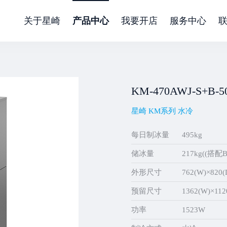
关于星崎
产品中心
我要开店
服务中心
KM-470AWJ-S+B-5
星崎 KM系列 水冷
每日制冰量
495kg
储冰量
217kg((搭配
外形尺寸
762(W)×820
预留尺寸
1362(W)×11
功率
1523W