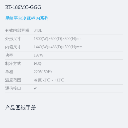
RT-186MC-GGG
星崎平台冷藏柜 M系列
有效内部容积
348L
外形尺寸
1800(W)×600(D)×800(H)mm
内箱尺寸
1440(W)×436(D)×599(H)mm
功率
197W
制冷方式
风冷
单相
220V 50Hz
温度范围
冷藏 -2℃～+12℃
通信接口
✔
产品图纸手册